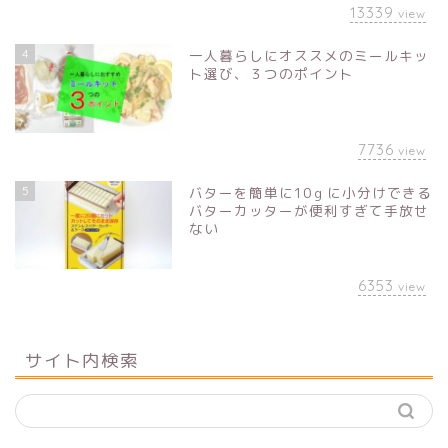
13339
view
4
一人暮らしにオススメのミールキッ
ト選び、３つのポイント
7736
view
5
バターを簡単に10ｇに小分けできる
バターカッターが便利すぎて手放せ
ない
6353
view
サイト内検索