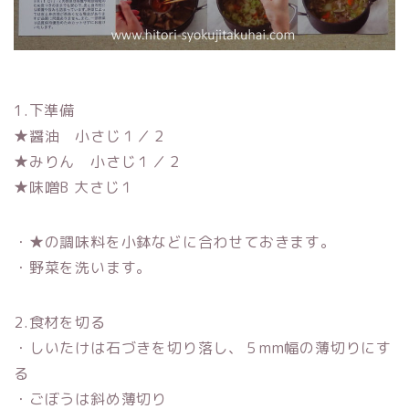
1.下準備
★醤油 小さじ１／２
★みりん 小さじ１／２
★味噌B 大さじ１
・★の調味料を小鉢などに合わせておきます。
・野菜を洗います。
2.食材を切る
・しいたけは石づきを切り落し、５mm幅の薄切りにす
る
・ごぼうは斜め薄切り