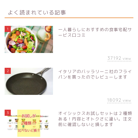
よく読まれている記事
1
一人暮らしにおすすめの食事宅配サ
ービス口コミ
37192
view
2
イタリアのバッラリーニ社のフライ
パンを買ったのでレビューします
18092
view
3
オイシックスお試しセットは２種類
ある！内容とオトクさに違い。注文
前に確認しないと損します