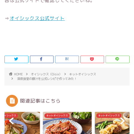
容は公式サイトで確認してくださいね。
⇒
オイシックス公式サイト
HOME
オイシックス（Oisix）
キットオイシックス
深夜食堂の豚汁を公式レシピで作ってみた！
関連記事はこちら
トオイシックス
キットオイシックス
キットオイシックス