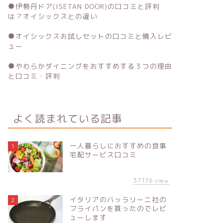
●
伊勢丹ドア(ISETAN DOOR)の口コミと評判
は？オイシックスとの違い
●
オイシックスお試しセットの口コミと購入レビ
ュー
●
やわらかダイニングをおすすめする３つの理由
と口コミ・評判
よく読まれている記事
一人暮らしにおすすめの食事
1
宅配サービス口コミ
37176
view
イタリアのバッラリーニ社の
2
フライパンを買ったのでレビ
ューします