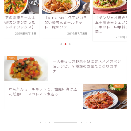
It Oisix］包丁がいら
「チンジャオ焼きそば」
パエリアの冷凍ミー
い楽ちんミールキッ
五十嵐美幸シェフのミー
ットが超カンタンだ
豚のソテー...
ルキット：中華料理
【キットオイシック
美...
2019年7月8日
2019年9
2019年9月25日
一人暮らしの野菜不足におススメのベジ
活レシピ。９種類の野菜たっぷりカポ
ナ...
かんたんミールキットで、塩麹に漬け込
んだ豚ロースのトマト煮込み