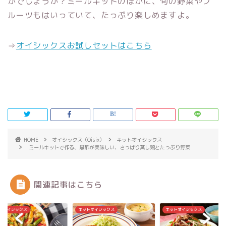
がでしょうか？ミールキットのほかに、旬の野菜やフ
ルーツもはいっていて、たっぷり楽しめますよ。
⇒
オイシックスお試しセットはこちら
HOME
オイシックス（Oisix）
キットオイシックス
ミールキットで作る、黒酢が美味しい、さっぱり蒸し鶏とたっぷり野菜
関連記事はこちら
トオイシックス
キットオイシックス
キットオイシックス