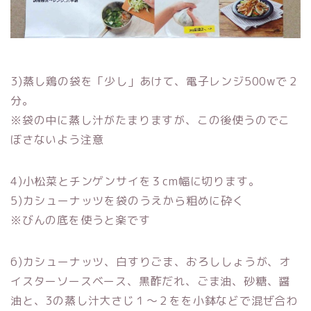
3)蒸し鶏の袋を「少し」あけて、電子レンジ500wで２
分。
※袋の中に蒸し汁がたまりますが、この後使うのでこ
ぼさないよう注意
4)小松菜とチンゲンサイを３cm幅に切ります。
5)カシューナッツを袋のうえから粗めに砕く
※びんの底を使うと楽です
6)カシューナッツ、白すりごま、おろししょうが、オ
イスターソースベース、黒酢だれ、ごま油、砂糖、醤
油と、3の蒸し汁大さじ１〜２をを小鉢などで混ぜ合わ