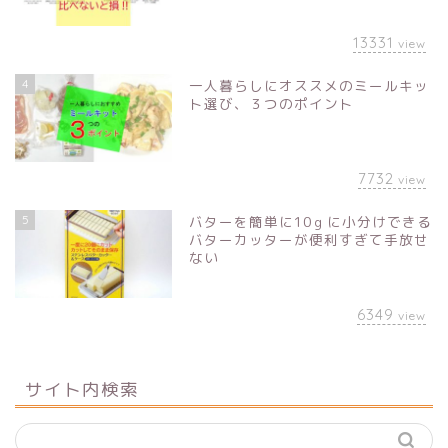
13331
view
4
一人暮らしにオススメのミールキッ
ト選び、３つのポイント
7732
view
5
バターを簡単に10ｇに小分けできる
バターカッターが便利すぎて手放せ
ない
6349
view
サイト内検索