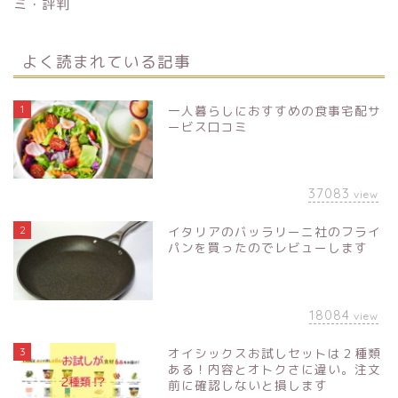
ミ・評判
よく読まれている記事
1
一人暮らしにおすすめの食事宅配サ
ービス口コミ
37083
view
2
イタリアのバッラリーニ社のフライ
パンを買ったのでレビューします
18084
view
3
オイシックスお試しセットは２種類
ある！内容とオトクさに違い。注文
前に確認しないと損します