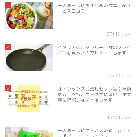
1
一人暮らしにおすすめの食事宅配サ
ービス口コミ
37140
view
2
イタリアのバッラリーニ社のフライ
パンを買ったのでレビューします
18090
view
3
オイシックスお試しセットは２種類
ある！内容とオトクさに違い。注文
前に確認しないと損します
13334
view
4
一人暮らしにオススメのミールキッ
ト選び、３つのポイント