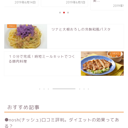
美...
2019年6月1日
2019年6
2019年9月25日
ツナと大根おろしの冷製和風パスタ
１０分で完成！時短ミールキットでつく
る豚肉料理
おすすめ記事
●
nosh(ナッシュ)口コミ評判。ダイエットの効果ってあ
る？