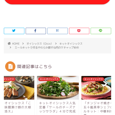
HOME
オイシックス（Oisix）
キットオイシックス
ミールキットで作るやわらか豚すね肉のケチャップ炒め
関連記事はこちら
トオイシックス
キットオイシックス
キットオイシックス
ットオイシックス人気
「チンジャオ焼きそば」
キットオイシックス
番「ケールのチーズナ
五十嵐美幸シェフのミー
んがり味噌漬け豚の
ツサラダ」４分で完成
ルキット：中華料理
ソテー添え」