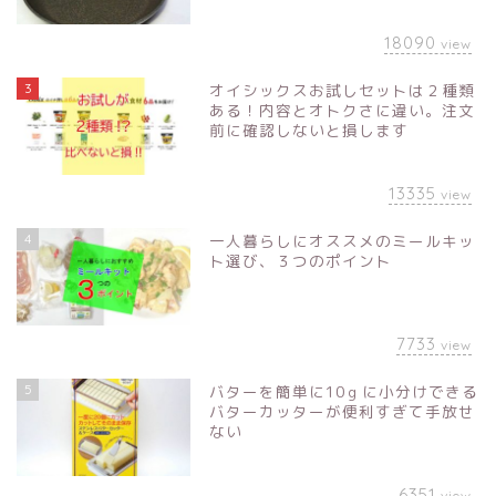
18090
view
3
オイシックスお試しセットは２種類
ある！内容とオトクさに違い。注文
前に確認しないと損します
13335
view
4
一人暮らしにオススメのミールキッ
ト選び、３つのポイント
7733
view
5
バターを簡単に10ｇに小分けできる
バターカッターが便利すぎて手放せ
ない
6351
view