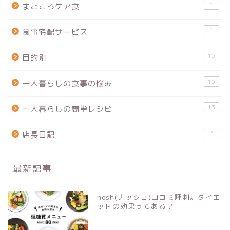
1
まごころケア食
1
食事宅配サービス
10
目的別
10
一人暮らしの食事の悩み
13
一人暮らしの簡単レシピ
3
店長日記
最新記事
nosh(ナッシュ)口コミ評判。ダイエ
ットの効果ってある？