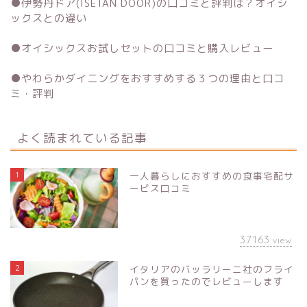
●
伊勢丹ドア(ISETAN DOOR)の口コミと評判は？オイシ
ックスとの違い
●
オイシックスお試しセットの口コミと購入レビュー
●
やわらかダイニングをおすすめする３つの理由と口コ
ミ・評判
よく読まれている記事
1
一人暮らしにおすすめの食事宅配サ
ービス口コミ
37163
view
2
イタリアのバッラリーニ社のフライ
パンを買ったのでレビューします