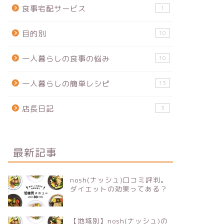
食事宅配サービス
1
目的別
10
一人暮らしの食事の悩み
10
一人暮らしの簡単レシピ
13
店長日記
3
最新記事
nosh(ナッシュ)口コミ評判。
ダイエットの効果ってある？
【地域別】nosh(ナッシュ)の