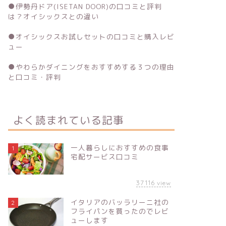
●
伊勢丹ドア(ISETAN DOOR)の口コミと評判
は？オイシックスとの違い
●
オイシックスお試しセットの口コミと購入レビ
ュー
●
やわらかダイニングをおすすめする３つの理由
と口コミ・評判
よく読まれている記事
一人暮らしにおすすめの食事
1
宅配サービス口コミ
37116
view
イタリアのバッラリーニ社の
2
フライパンを買ったのでレビ
ューします