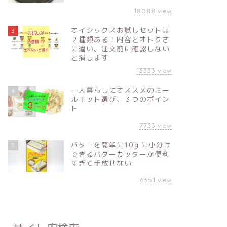
18088
view
オイシックスお試しセットは
3
２種類ある！内容とオトクさ
に違い。注文前に確認しない
と損します
13333
view
一人暮らしにオススメのミー
4
ルキット選び、３つのポイン
ト
7733
view
バターを簡単に10ｇに小分け
5
できるバターカッターが便利
すぎて手放せない
6351
view