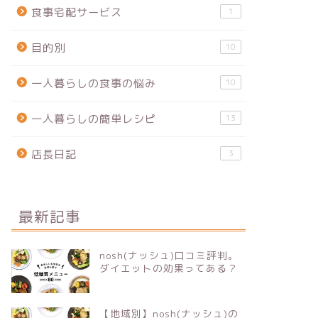
食事宅配サービス
1
目的別
10
一人暮らしの食事の悩み
10
一人暮らしの簡単レシピ
13
店長日記
3
最新記事
nosh(ナッシュ)口コミ評判。
ダイエットの効果ってある？
【地域別】nosh(ナッシュ)の