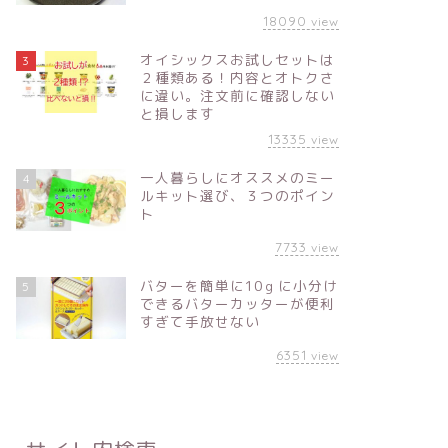
18090
view
オイシックスお試しセットは
3
２種類ある！内容とオトクさ
に違い。注文前に確認しない
と損します
13335
view
一人暮らしにオススメのミー
4
ルキット選び、３つのポイン
ト
7733
view
バターを簡単に10ｇに小分け
5
できるバターカッターが便利
すぎて手放せない
6351
view