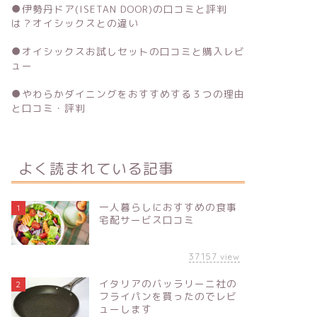
●
伊勢丹ドア(ISETAN DOOR)の口コミと評判
は？オイシックスとの違い
●
オイシックスお試しセットの口コミと購入レビ
ュー
●
やわらかダイニングをおすすめする３つの理由
と口コミ・評判
よく読まれている記事
一人暮らしにおすすめの食事
1
宅配サービス口コミ
37157
view
イタリアのバッラリーニ社の
2
フライパンを買ったのでレビ
ューします