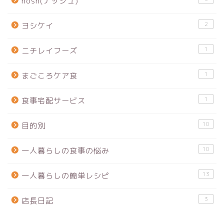
nosh(ナッシュ)
2
ヨシケイ
1
ニチレイフーズ
1
まごころケア食
1
食事宅配サービス
10
目的別
10
一人暮らしの食事の悩み
13
一人暮らしの簡単レシピ
3
店長日記