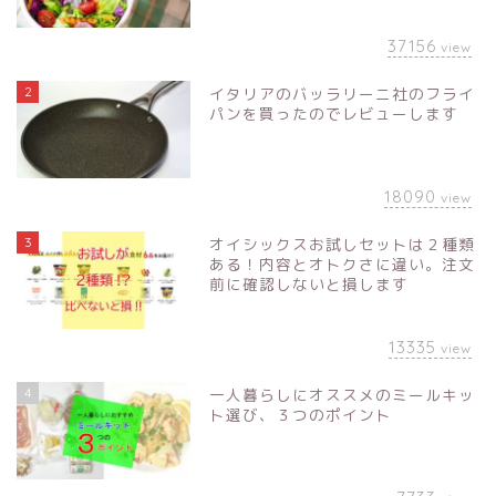
37156
view
2
イタリアのバッラリーニ社のフライ
パンを買ったのでレビューします
18090
view
3
オイシックスお試しセットは２種類
ある！内容とオトクさに違い。注文
前に確認しないと損します
13335
view
4
一人暮らしにオススメのミールキッ
ト選び、３つのポイント