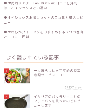
●
伊勢丹ドア(ISETAN DOOR)の口コミと評判
は？オイシックスとの違い
●
オイシックスお試しセットの口コミと購入レビ
ュー
●
やわらかダイニングをおすすめする３つの理由
と口コミ・評判
よく読まれている記事
一人暮らしにおすすめの食事
1
宅配サービス口コミ
37137
view
イタリアのバッラリーニ社の
2
フライパンを買ったのでレビ
ューします