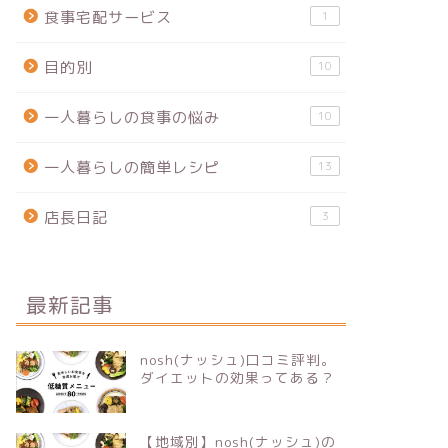
食事宅配サービス
1
目的別
10
一人暮らしの食事の悩み
10
一人暮らしの簡単レシピ
13
店長日記
3
最新記事
nosh(ナッシュ)口コミ評判。
ダイエットの効果ってある？
【地域別】nosh(ナッシュ)の