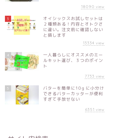
18090
view
オイシックスお試しセットは
3
２種類ある！内容とオトクさ
に違い。注文前に確認しない
と損します
13334
view
一人暮らしにオススメのミー
4
ルキット選び、３つのポイン
ト
7733
view
バターを簡単に10ｇに小分け
5
できるバターカッターが便利
すぎて手放せない
6351
view