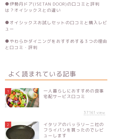
●
伊勢丹ドア(ISETAN DOOR)の口コミと評判
は？オイシックスとの違い
●
オイシックスお試しセットの口コミと購入レビ
ュー
●
やわらかダイニングをおすすめする３つの理由
と口コミ・評判
よく読まれている記事
一人暮らしにおすすめの食事
1
宅配サービス口コミ
37161
view
イタリアのバッラリーニ社の
2
フライパンを買ったのでレビ
ューします