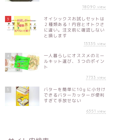
18090
view
オイシックスお試しセットは
3
２種類ある！内容とオトクさ
に違い。注文前に確認しない
と損します
13335
view
一人暮らしにオススメのミー
4
ルキット選び、３つのポイン
ト
7733
view
バターを簡単に10ｇに小分け
5
できるバターカッターが便利
すぎて手放せない
6351
view