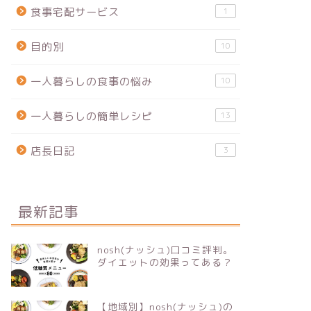
食事宅配サービス
1
目的別
10
一人暮らしの食事の悩み
10
一人暮らしの簡単レシピ
13
店長日記
3
最新記事
nosh(ナッシュ)口コミ評判。
ダイエットの効果ってある？
【地域別】nosh(ナッシュ)の