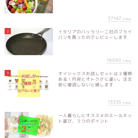
37147
view
2
イタリアのバッラリーニ社のフライ
パンを買ったのでレビューします
18090
view
3
オイシックスお試しセットは２種類
ある！内容とオトクさに違い。注文
前に確認しないと損します
13335
view
4
一人暮らしにオススメのミールキッ
ト選び、３つのポイント