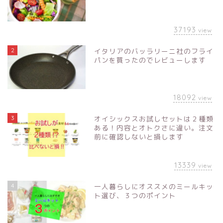
37193
view
2
イタリアのバッラリーニ社のフライ
パンを買ったのでレビューします
18092
view
3
オイシックスお試しセットは２種類
ある！内容とオトクさに違い。注文
前に確認しないと損します
13339
view
4
一人暮らしにオススメのミールキッ
ト選び、３つのポイント