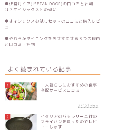
●
伊勢丹ドア(ISETAN DOOR)の口コミと評判
は？オイシックスとの違い
●
オイシックスお試しセットの口コミと購入レビ
ュー
●
やわらかダイニングをおすすめする３つの理由
と口コミ・評判
よく読まれている記事
一人暮らしにおすすめの食事
1
宅配サービス口コミ
37151
view
イタリアのバッラリーニ社の
2
フライパンを買ったのでレビ
ューします