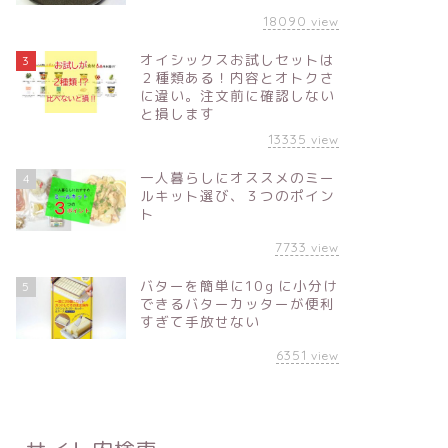
18090
view
オイシックスお試しセットは
3
２種類ある！内容とオトクさ
に違い。注文前に確認しない
と損します
13335
view
一人暮らしにオススメのミー
4
ルキット選び、３つのポイン
ト
7733
view
バターを簡単に10ｇに小分け
5
できるバターカッターが便利
すぎて手放せない
6351
view