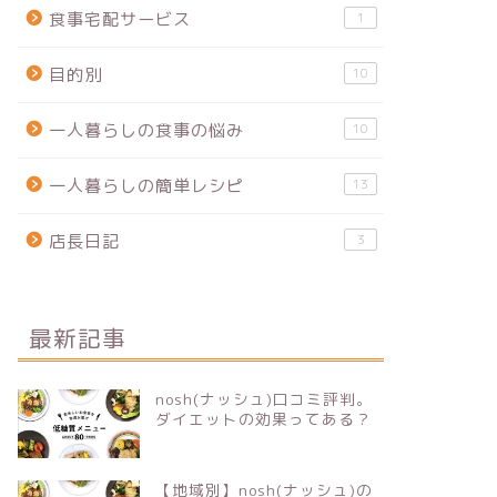
食事宅配サービス
1
目的別
10
一人暮らしの食事の悩み
10
一人暮らしの簡単レシピ
13
店長日記
3
最新記事
nosh(ナッシュ)口コミ評判。
ダイエットの効果ってある？
【地域別】nosh(ナッシュ)の