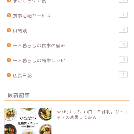
まごころケア食
1
食事宅配サービス
10
目的別
10
一人暮らしの食事の悩み
13
一人暮らしの簡単レシピ
3
店長日記
最新記事
nosh(ナッシュ)口コミ評判。ダイエ
ットの効果ってある？