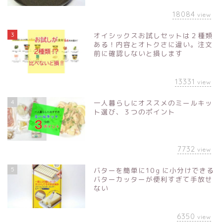
18084
view
3
オイシックスお試しセットは２種類
ある！内容とオトクさに違い。注文
前に確認しないと損します
13331
view
4
一人暮らしにオススメのミールキッ
ト選び、３つのポイント
7732
view
5
バターを簡単に10ｇに小分けできる
バターカッターが便利すぎて手放せ
ない
6350
view