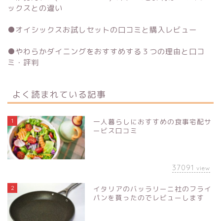
ックスとの違い
●
オイシックスお試しセットの口コミと購入レビュー
●
やわらかダイニングをおすすめする３つの理由と口コ
ミ・評判
よく読まれている記事
1
一人暮らしにおすすめの食事宅配サ
ービス口コミ
37091
view
2
イタリアのバッラリーニ社のフライ
パンを買ったのでレビューします