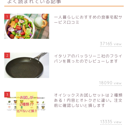
よく読まれている記事
1
一人暮らしにおすすめの食事宅配サ
ービス口コミ
37165
view
2
イタリアのバッラリーニ社のフライ
パンを買ったのでレビューします
18090
view
3
オイシックスお試しセットは２種類
ある！内容とオトクさに違い。注文
前に確認しないと損します
13335
view