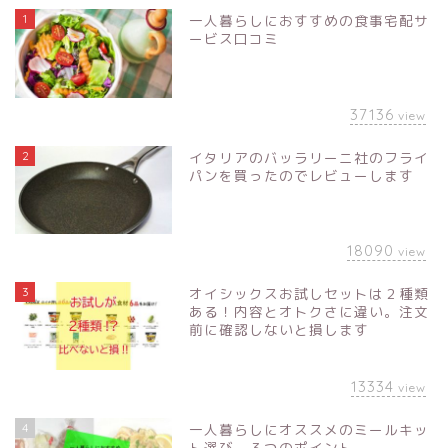
1
一人暮らしにおすすめの食事宅配サ
ービス口コミ
37136
view
2
イタリアのバッラリーニ社のフライ
パンを買ったのでレビューします
18090
view
3
オイシックスお試しセットは２種類
ある！内容とオトクさに違い。注文
前に確認しないと損します
13334
view
4
一人暮らしにオススメのミールキッ
ト選び、３つのポイント