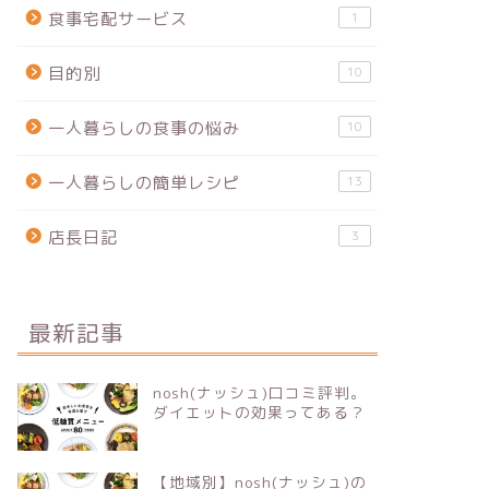
食事宅配サービス
1
目的別
10
一人暮らしの食事の悩み
10
一人暮らしの簡単レシピ
13
店長日記
3
最新記事
nosh(ナッシュ)口コミ評判。
ダイエットの効果ってある？
【地域別】nosh(ナッシュ)の