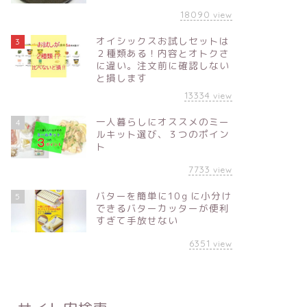
18090
view
オイシックスお試しセットは
3
２種類ある！内容とオトクさ
に違い。注文前に確認しない
と損します
13334
view
一人暮らしにオススメのミー
4
ルキット選び、３つのポイン
ト
7733
view
バターを簡単に10ｇに小分け
5
できるバターカッターが便利
すぎて手放せない
6351
view