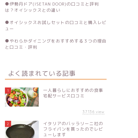
●
伊勢丹ドア(ISETAN DOOR)の口コミと評判
は？オイシックスとの違い
●
オイシックスお試しセットの口コミと購入レビ
ュー
●
やわらかダイニングをおすすめする３つの理由
と口コミ・評判
よく読まれている記事
一人暮らしにおすすめの食事
1
宅配サービス口コミ
37136
view
イタリアのバッラリーニ社の
2
フライパンを買ったのでレビ
ューします