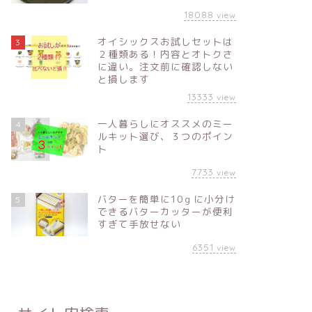
18088
view
オイシックスお試しセットは
3
２種類ある！内容とオトクさ
に違い。注文前に確認しない
と損します
13333
view
一人暮らしにオススメのミー
4
ルキット選び、３つのポイン
ト
7733
view
バターを簡単に10ｇに小分け
5
できるバターカッターが便利
すぎて手放せない
6351
view