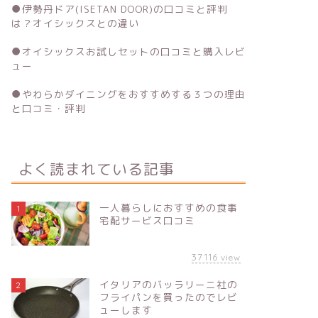
●
伊勢丹ドア(ISETAN DOOR)の口コミと評判
は？オイシックスとの違い
●
オイシックスお試しセットの口コミと購入レビ
ュー
●
やわらかダイニングをおすすめする３つの理由
と口コミ・評判
よく読まれている記事
一人暮らしにおすすめの食事
1
宅配サービス口コミ
37116
view
イタリアのバッラリーニ社の
2
フライパンを買ったのでレビ
ューします