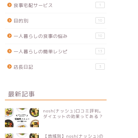
食事宅配サービス
1
目的別
10
一人暮らしの食事の悩み
10
一人暮らしの簡単レシピ
13
店長日記
3
最新記事
nosh(ナッシュ)口コミ評判。
ダイエットの効果ってある？
【地域別】nosh(ナッシュ)の