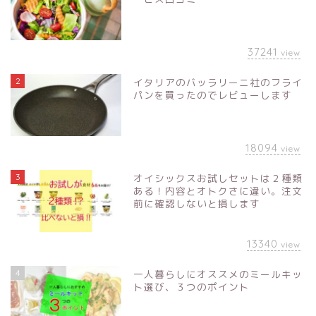
37241
view
2
イタリアのバッラリーニ社のフライ
パンを買ったのでレビューします
18094
view
3
オイシックスお試しセットは２種類
ある！内容とオトクさに違い。注文
前に確認しないと損します
13340
view
4
一人暮らしにオススメのミールキッ
ト選び、３つのポイント