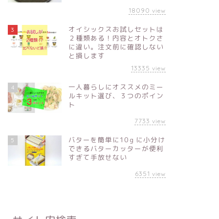
18090
view
オイシックスお試しセットは
3
２種類ある！内容とオトクさ
に違い。注文前に確認しない
と損します
13335
view
一人暮らしにオススメのミー
4
ルキット選び、３つのポイン
ト
7733
view
バターを簡単に10ｇに小分け
5
できるバターカッターが便利
すぎて手放せない
6351
view