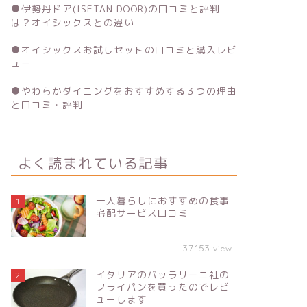
●
伊勢丹ドア(ISETAN DOOR)の口コミと評判
は？オイシックスとの違い
●
オイシックスお試しセットの口コミと購入レビ
ュー
●
やわらかダイニングをおすすめする３つの理由
と口コミ・評判
よく読まれている記事
一人暮らしにおすすめの食事
1
宅配サービス口コミ
37153
view
イタリアのバッラリーニ社の
2
フライパンを買ったのでレビ
ューします