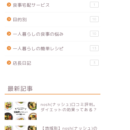
食事宅配サービス
1
目的別
10
一人暮らしの食事の悩み
10
一人暮らしの簡単レシピ
13
店長日記
3
最新記事
nosh(ナッシュ)口コミ評判。
ダイエットの効果ってある？
【地域別】nosh(ナッシュ)の