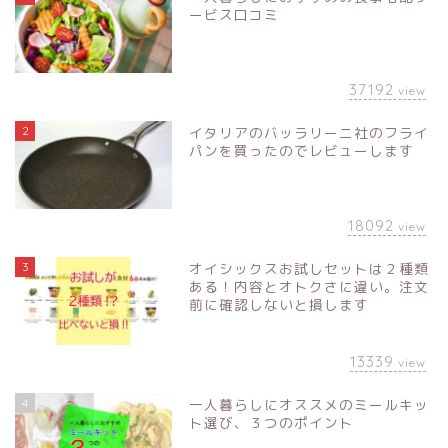
ービス口コミ
37192
view
2
イタリアのバッラリーニ社のフライ
パンを買ったのでレビューします
18092
view
3
オイシックスお試しセットは２種類
ある！内容とオトクさに違い。注文
前に確認しないと損します
13339
view
4
一人暮らしにオススメのミールキッ
ト選び、３つのポイント