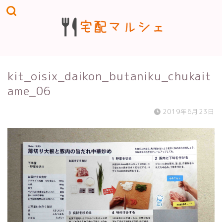
kit_oisix_daikon_butaniku_chukait
ame_06
2019年6月23日