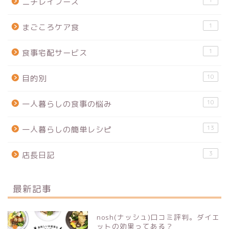
1
ニチレイフーズ
1
まごころケア食
1
食事宅配サービス
10
目的別
10
一人暮らしの食事の悩み
13
一人暮らしの簡単レシピ
3
店長日記
最新記事
nosh(ナッシュ)口コミ評判。ダイエ
ットの効果ってある？