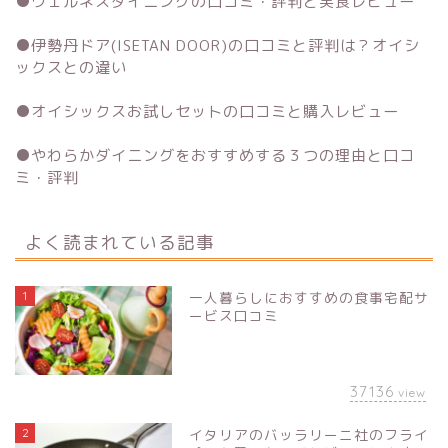
●
ウェルネスダイニングの口コミ・評判と実食レビュー
●
伊勢丹ドア(ISETAN DOOR)の口コミと評判は？オイシ
ックスとの違い
●
オイシックスお試しセットの口コミと購入レビュー
●
やわらかダイニングをおすすめする３つの理由と口コ
ミ・評判
よく読まれている記事
1
一人暮らしにおすすめの食事宅配サ
ービス口コミ
37136
view
2
イタリアのバッラリーニ社のフライ