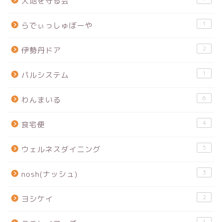
大地を守る会
1
らでぃっしゅぼーや
2
伊勢丹ドア
1
パルシステム
6
わんまいる
4
食宅便
5
ウェルネスダイニング
3
nosh(ナッシュ)
2
ヨシケイ