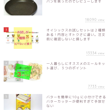
パンを買ったのでレビューします
18090
view
3
オイシックスお試しセットは２種類
ある！内容とオトクさに違い。注文
前に確認しないと損します
13334
view
4
一人暮らしにオススメのミールキッ
ト選び、３つのポイント
7733
view
5
バターを簡単に10ｇに小分けできる
バターカッターが便利すぎて手放せ
ない