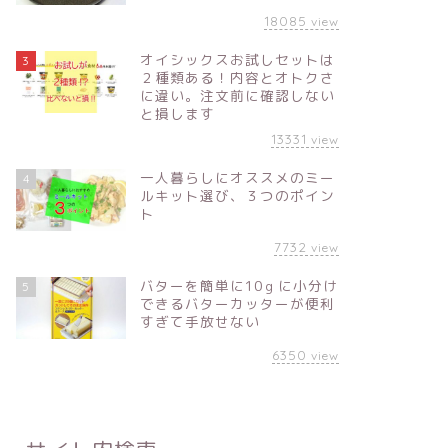
18085
view
オイシックスお試しセットは
3
２種類ある！内容とオトクさ
に違い。注文前に確認しない
と損します
13331
view
一人暮らしにオススメのミー
4
ルキット選び、３つのポイン
ト
7732
view
バターを簡単に10ｇに小分け
5
できるバターカッターが便利
すぎて手放せない
6350
view