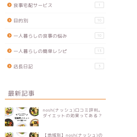
食事宅配サービス
1
目的別
10
一人暮らしの食事の悩み
10
一人暮らしの簡単レシピ
13
店長日記
3
最新記事
nosh(ナッシュ)口コミ評判。
ダイエットの効果ってある？
【地域別】nosh(ナッシュ)の