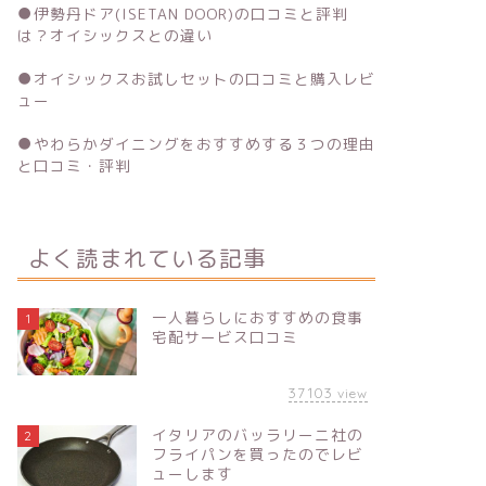
●
伊勢丹ドア(ISETAN DOOR)の口コミと評判
は？オイシックスとの違い
●
オイシックスお試しセットの口コミと購入レビ
ュー
●
やわらかダイニングをおすすめする３つの理由
と口コミ・評判
よく読まれている記事
一人暮らしにおすすめの食事
1
宅配サービス口コミ
37103
view
イタリアのバッラリーニ社の
2
フライパンを買ったのでレビ
ューします