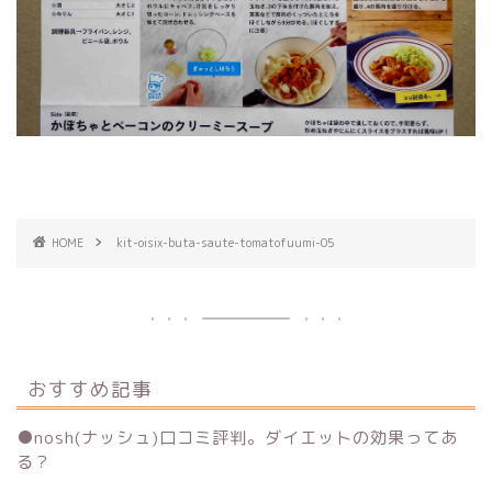
HOME
kit-oisix-buta-saute-tomatofuumi-05
おすすめ記事
●
nosh(ナッシュ)口コミ評判。ダイエットの効果ってあ
る？