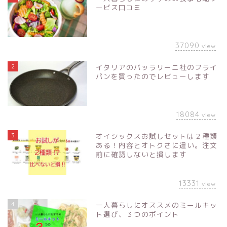
ービス口コミ
37090
view
2
イタリアのバッラリーニ社のフライ
パンを買ったのでレビューします
18084
view
3
オイシックスお試しセットは２種類
ある！内容とオトクさに違い。注文
前に確認しないと損します
13331
view
4
一人暮らしにオススメのミールキッ
ト選び、３つのポイント