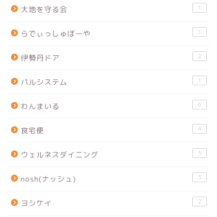
1
大地を守る会
1
らでぃっしゅぼーや
2
伊勢丹ドア
1
パルシステム
6
わんまいる
4
食宅便
5
ウェルネスダイニング
3
nosh(ナッシュ)
2
ヨシケイ