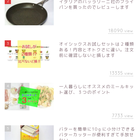
2
イタリアのバッラリーニ社のフライ
パンを買ったのでレビューします
18090
view
3
オイシックスお試しセットは２種類
ある！内容とオトクさに違い。注文
前に確認しないと損します
13335
view
4
一人暮らしにオススメのミールキッ
ト選び、３つのポイント
7733
view
5
バターを簡単に10ｇに小分けできる
バターカッターが便利すぎて手放せ