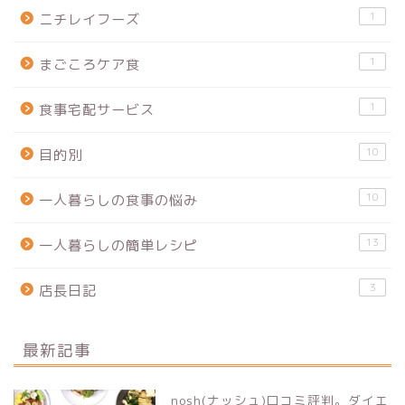
1
ニチレイフーズ
1
まごころケア食
1
食事宅配サービス
10
目的別
10
一人暮らしの食事の悩み
13
一人暮らしの簡単レシピ
3
店長日記
最新記事
nosh(ナッシュ)口コミ評判。ダイエ